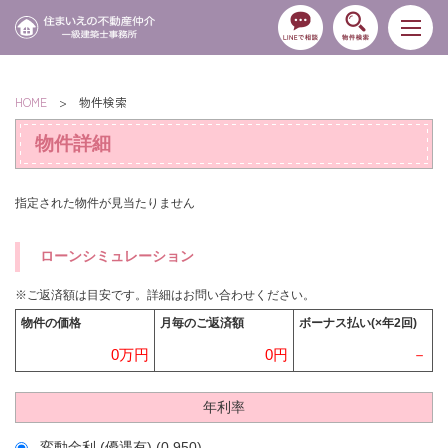
HOME
> 物件検索
物件詳細
指定された物件が見当たりません
ローンシミュレーション
※ご返済額は目安です。詳細はお問い合わせください。
物件の価格
月毎のご返済額
ボーナス払い(×年2回)
0万円
0円
－
年利率
変動金利 (優遇有) (0.950)